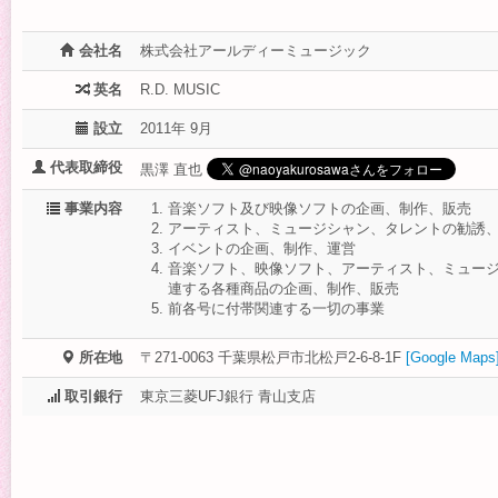
会社名
株式会社アールディーミュージック
英名
R.D. MUSIC
設立
2011年 9月
代表取締役
黒澤 直也
事業内容
音楽ソフト及び映像ソフトの企画、制作、販売
アーティスト、ミュージシャン、タレントの勧誘
イベントの企画、制作、運営
音楽ソフト、映像ソフト、アーティスト、ミュー
連する各種商品の企画、制作、販売
前各号に付帯関連する一切の事業
所在地
〒271-0063
千葉県松戸市北松戸2-6-8-1F
[Google Maps
取引銀行
東京三菱UFJ銀行 青山支店